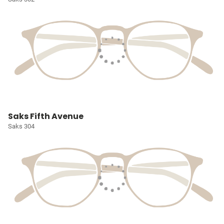
Saks Fifth Avenue
Saks 304