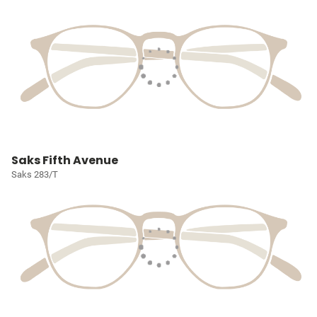
Saks Fifth Avenue
Saks 283/T