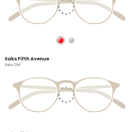
Saks Fifth Avenue
Saks 294