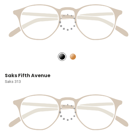
Saks Fifth Avenue
Saks 313