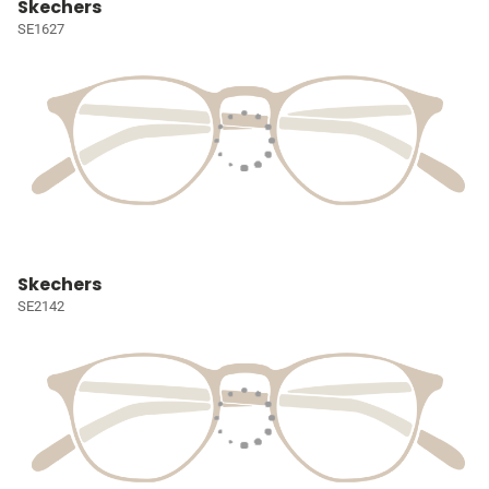
Skechers
SE1627
Skechers
SE2142