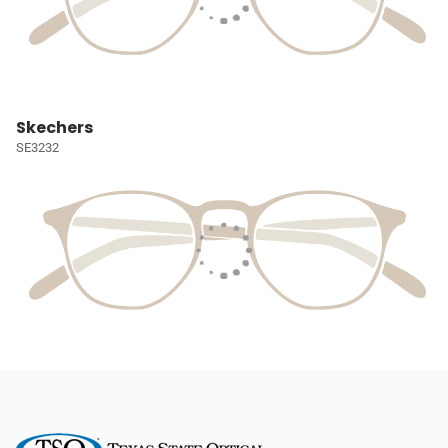
Skechers
SE3232