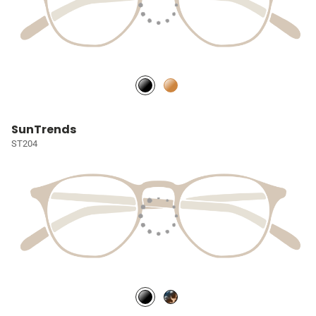
SunTrends
ST204