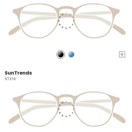
+
SunTrends
ST216