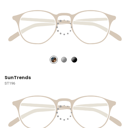
SunTrends
ST196