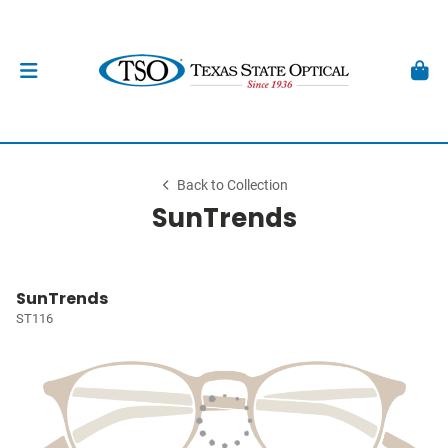
Back to Collection
SunTrends
SunTrends
ST116