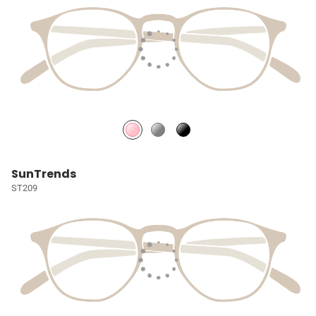
SunTrends
ST209