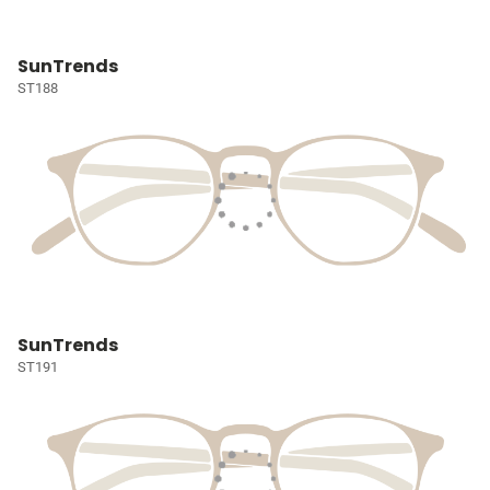
SunTrends
ST188
SunTrends
ST191