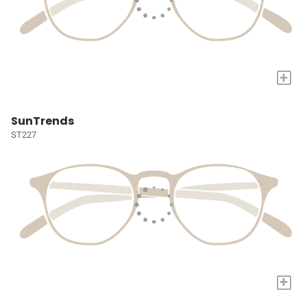
+
SunTrends
ST227
+