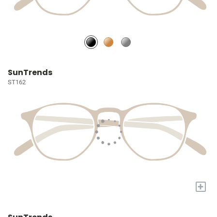
SunTrends
ST162
+