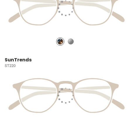
SunTrends
ST220